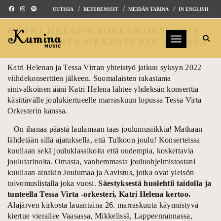
UUTISIA
REFERENSSIT
MEIDÄN TARINA
IN ENGLISH
KATRI HELENA JOULUKONSERTIT
Toggle navig
TESSA VIRTA ORKESTERIN KANSSA
30/09/2022
Katri Helenan ja Tessa Virran yhteistyö jatkuu syksyn 2022
viihdekonserttien jälkeen. Suomalaisten rakastama
sinivalkoinen ääni Katri Helena lähtee yhdeksän konserttia
käsittävälle joulukiertueelle marraskuun lopussa Tessa Virta
Orkesterin kanssa.
– On ihanaa päästä laulamaan taas joulumusiikkia! Matkaan
lähdetään sillä ajatuksella, että Tulkoon joulu! Konserteissa
kuullaan sekä jouluklassikoita että uudempia, koskettavia
joulutarinoita. Omasta, vanhemmasta jouluohjelmistostani
kuullaan ainakin Joulumaa ja Aavistus, jotka ovat yleisön
toivomuslistalla joka vuosi.
Säestyksestä huolehtii taidolla ja
tunteella Tessa Virta -orkesteri, Katri Helena kertoo.
Alajärven kirkosta lauantaina 26. marraskuuta käynnistyvä
kiertue vierailee Vaasassa, Mikkelissä, Lappeenrannassa,