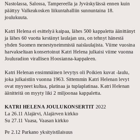
Nastolassa, Salossa, Tampereella ja Jyväskylässä ennen kuin
päättyy Valkeakosken liikuntahalliin sunnuntaina 18.
joulukuuta.
Katri Helena ei esittelyä kaipaa, lähes 500 kappaletta äänittänyt
ja lähes 60 vuotta kestänyt laulajan ura, on tehnyt hänestä
yhden Suomen menestyneimmistä naislaulajista. Viime vuosina
harvakseltaan konsertoinut Katri Helena julkaisi viime vuonna
Jouluradion virallisen Hoosianna-kappaleen.
Katri Helenan ensimmäinen levytys oli Poikien kuvat -laulu,
joka julkaistiin vuonna 1963. Sittemmin Katri Helenan levyt
ovat myyneet kultaa, platinaa ja tuplaplatinaa. Katri Helenan
äänitteitä on myyty liki 2 miljoonaa kappaletta.
KATRI HELENA JOULUKONSERTIT
2022
La 26.11 Alajärvi, Alajärven kirkko
Su 27.11 Vaasa, Vaasan kirkko
Pe 2.12 Parkano yksityistilaisuus